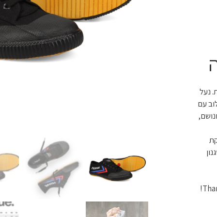
ת. נעל
וב עם
ונושם,
קת
נון
Than