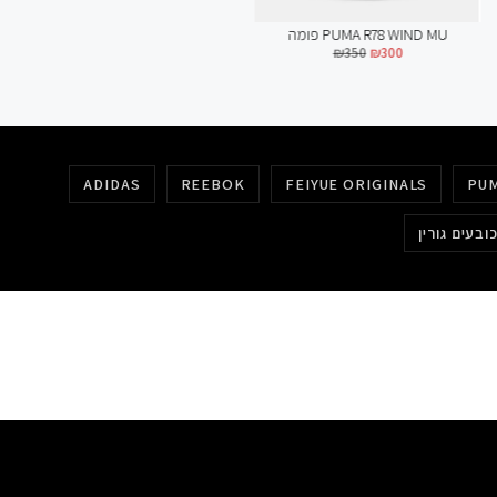
פומה PUMA R78 WIND MU
₪
350
₪
300
נעלי Feiyue Grounded shoes
₪
329
₪
299
ADIDAS
REEBOK
FEIYUE ORIGINALS
PU