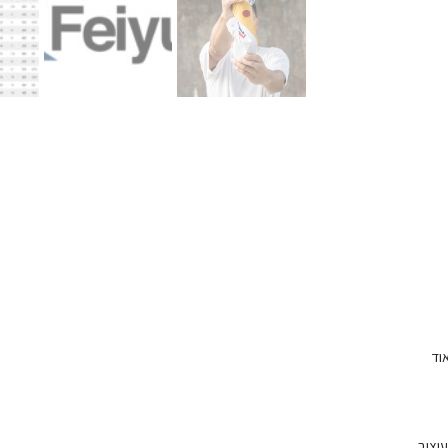
וד
מליסטית עיצוב