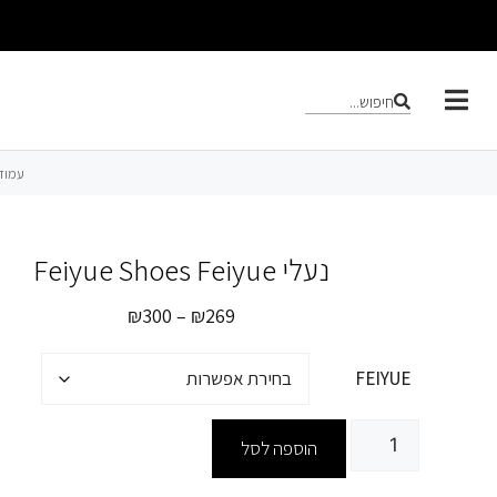
חיפוש...
עמוד
נעלי Feiyue Shoes Feiyue
₪
300
–
₪
269
FEIYUE
הוספה לסל