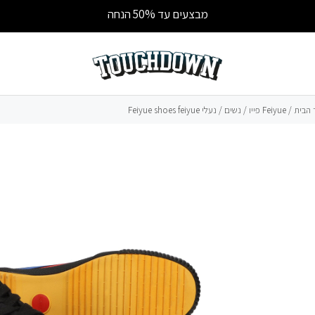
מבצעים עד 50% הנחה
 הבית
/
Feiyue פייו
/
נשים
/ נעלי Feiyue shoes feiyue