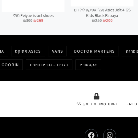
נעלי אסיקס לילדים Asics Jolt 4 GS
נעלי Feiyue israel shoes
Kids Black Papaya
₪
300
₪
269
₪
250
₪
200
DOCTOR MARTENS
VANS
אסיקס ASICS
MA
אקססוריז
בגדים – גברים ונשים
כובעים גורין GOORIN
גבוהה
האתר מאובטח בתקן SSL