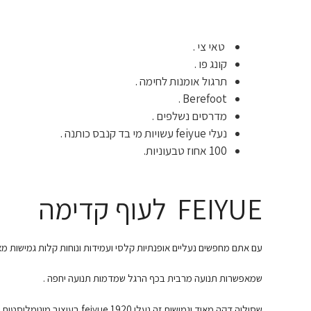
טאי צי .
קונג פו .
תרגול אומנות לחימה .
Berefoot .
מדרסים נשלפים .
נעלי feiyue עשויות מי בד קנבס כותנה .
100 אחוז טבעוניות.
FEIYUE לעוף קדימה
עם אתם מחפשים נעליים אופנתיות קלסי ועמידות ונוחות קלות גמישות מא
שמאפשרות תנועה מרבית בכף הרגל שמדמות תנועה יחפה .
שסוליה דקה מאוד וגמישות זה נעלי feiyue 1920 בעיצוב מיני