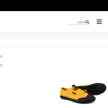
חיפוש...
eiyue
גב