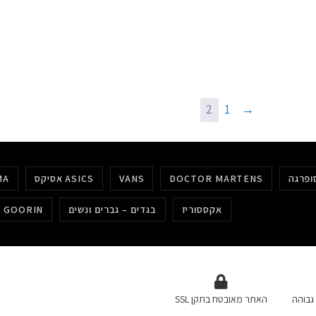
2
1
→
DOCTOR MARTENS
VANS
אסיקס ASICS
MA
אקססוריז
בגדים – גברים ונשים
כובעים גורין GOORIN
גבוהה
האתר מאובטח בתקן SSL