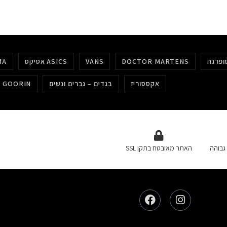
DOCTOR MARTENS
VANS
אסיקס ASICS
MA
אקססוריז
בגדים – גברים ונשים
כובעים גורין GOORIN
גבוהה
האתר מאובטח בתקן SSL