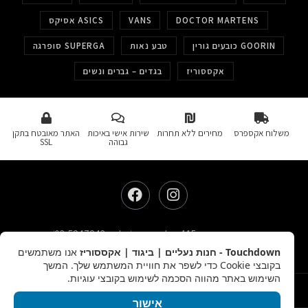
DOCTOR MARTENS
VANS
אסיקס ASICS
כובעים גורין GOORIN
טבע נאות
סופרגה SUPERGA
אקססוריז
בגדים – גברים ונשים
משלוח אקספרס
מחירים ללא תחרות
שירות אישי באיכות
האתר מאובטח בתקן
גבוהה
SSL
כתובת: דיזינגוף 115, תל אביב-יפו
טלפון: 03-5247243
Touchdown - חנות נעליים | ביגוד | אקססוריז
אנו משתמשים
שעות פעילות: א'-ה' 10:00-19:30 | ו' 10:00-15:00
בקובצי Cookie כדי לשפר את חוויית המשתמש שלך. המשך
השימוש באתר מהווה הסכמה לשימוש בקובצי עוגיות.
תנאי שימוש
החזרים והחלפות
מדיניות ביטולים
תשלומים
קוקיז
פרטיות
אישור