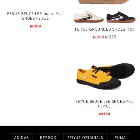
נעלי גבוהות FEIYUE BRUCE LEE
SHOES FEIYUE
₪
350
נעלי FEIYUE GROUNDED SHOES
₪
329
₪
299
נעלי FEIYUE BRUCE LEE SHOES
FEIYUE
₪
350
ADIDAS
REEBOK
FEIYUE ORIGINALS
PUMA