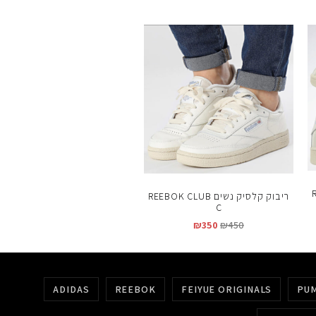
R
ריבוק קלסיק נשים REEBOK CLUB
C
₪
350
₪
450
ADIDAS
REEBOK
FEIYUE ORIGINALS
PU