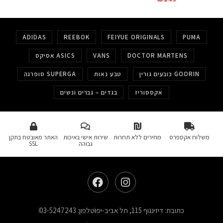
ADIDAS
REEBOK
FEIYUE ORIGINALS
PUMA
DOCTOR MARTENS
VANS
אסיקס ASICS
כובעים גורין GOORIN
טבע נאות
סופרגה SUPERGA
אקססוריז
בגדים – גברים ונשים
משלוח אקספרס
מחירים ללא תחרות
שירות אישי באיכות
האתר מאובטח בתקן
גבוהה
SSL
כתובת: דיזינגוף 115, תל אביב-יפו
טלפון: 03-5247243