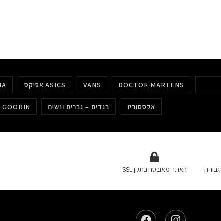
DOCTOR MARTENS
VANS
אסיקס ASICS
MA
אקססוריז
בגדים – גברים ונשים
כובעים גורין GOORIN
גבוהה
האתר מאובטח בתקן SSL