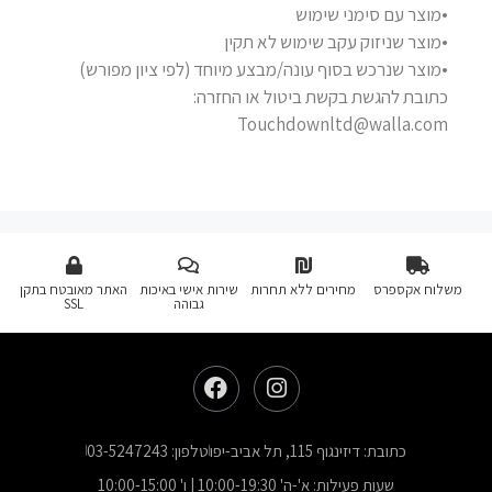
•מוצר עם סימני שימוש
•מוצר שניזוק עקב שימוש לא תקין
•מוצר שנרכש בסוף עונה/מבצע מיוחד (לפי ציון מפורש)
כתובת להגשת בקשת ביטול או החזרה:
Touchdownltd@walla.com
משלוח אקספרס
מחירים ללא תחרות
שירות אישי באיכות
האתר מאובטח בתקן
גבוהה
SSL
כתובת: דיזינגוף 115, תל אביב-יפו
טלפון: 03-5247243
שעות פעילות: א'-ה' 10:00-19:30 | ו' 10:00-15:00