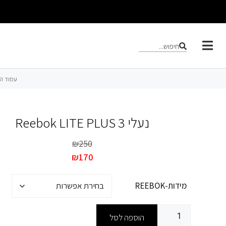
חיפוש...
עמוד ה
נעלי Reebok LITE PLUS 3
₪
250
₪
170
מידות-REEBOK
הוספה לסל