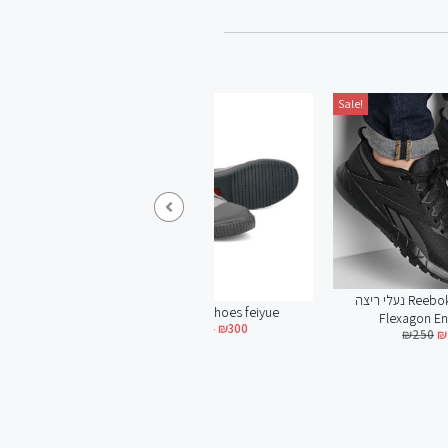
Sale!
Sale!
נעלי ריצה Reebok לגברים דגם
נעלי Feiyue shoes feiyue
Flexagon Energy Tr4
₪
239
–
₪
300
₪
250
₪
199