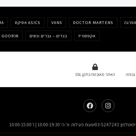
DOCTOR MARTENS
VANS
אסיקס ASICS
MA
אקססוריז
בגדים – גברים ונשים
כובעים גורין GOORIN
גבוהה
האתר מאובטח בתקן SSL
טלפון: 03-5247243
שעות פעילות: א'-ה' 10:00-19:30 | ו' 10:00-15:00